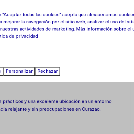
nto en el lugar, lo que hace que la llegada y la salida
en "Aceptar todas las cookies" acepta que almacenemos cookie
a mejorar la navegación por el sitio web, analizar el uso del sit
nuestras actividades de marketing. Más información sobre el 
tica de privacidad
s
mpartida y el área de juegos del complejo, perfectas
s
Personalizar
Rechazar
n el punto de partida ideal para descubrir el lado
prácticos y una excelente ubicación en un entorno
cia relajante y sin preocupaciones en Curazao.