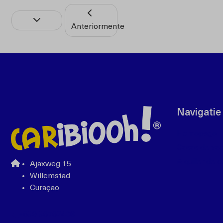
Anteriormente
Navigatie
Homepage
Casas de va
Alquiler de 
Ajaxweg 15
Willemstad
Curaçao
+599 96762408