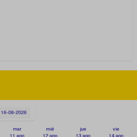
16-08-2026
mar
mié
jue
vie
11 ago
12 ago
13 ago
14 ago