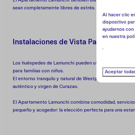
El Apartamento Lamunchi también dispone de estacionamie
sean completamente libres de estrés.
Al hacer clic 
dispositivo par
ayudarnos con 
en
nuestra polí
Instalaciones de Vista Papaya Suite
.
Los huéspedes de Lamunchi pueden utilizar la piscina co
para familias con niños.
Aceptar toda
El entorno tranquilo y natural de Westpunt lo convierte e
auténtico y virgen de Curazao.
El Apartamento Lamunchi combina comodidad, servicios 
pequeño y acogedor: la elección perfecta para una estan