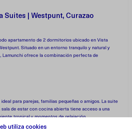
 Suites | Westpunt, Curazao
o apartamento de 2 dormitorios ubicado en Vista
Westpunt. Situado en un entorno tranquilo y natural y
do, Lamunchi ofrece la combinación perfecta de
ideal para parejas, familias pequeñas o amigos. La suite
a sala de estar con cocina abierta tiene acceso a una
biente tropical y momentos de relajación.
 todo lo necesario para preparar comidas fácilmente.
eb utiliza cookies