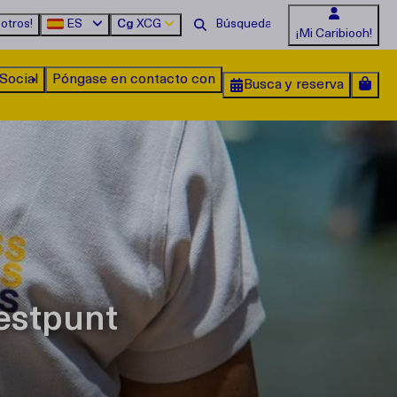
otros!
ES
Cg
XCG
¡Mi Caribiooh!
Social
Póngase en contacto con
Busca y reserva
estpunt