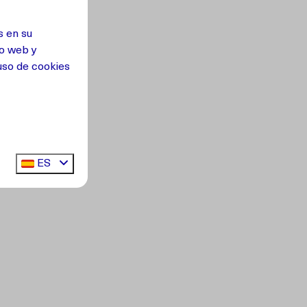
s en su
io web y
uso de cookies
ES