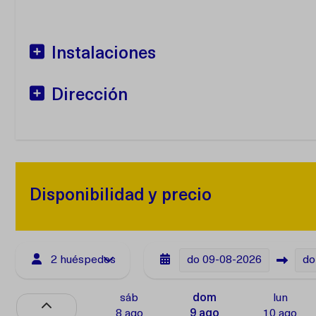
Instalaciones
Dirección
Disponibilidad y precio
2 huéspedes
do
09-08-2026
do
sáb
dom
lun
8 ago
9 ago
10 ago