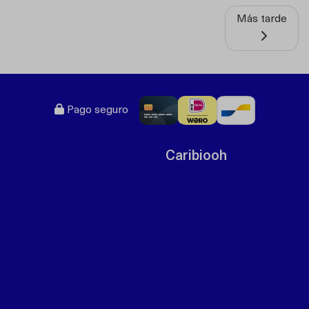
Más tarde
Pago seguro
Caribiooh
Acerca de Caribiooh
caciones
Social
coches
Blog
Reseñas
Atención al cliente
Póngase en contacto con