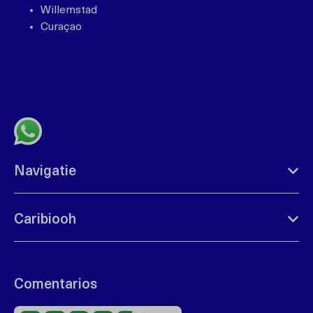
Willemstad
Curaçao
+599 96762408
bonbini@caribiooh.com
Contacta por whatsapp
Navigatie
Caribiooh
Comentarios