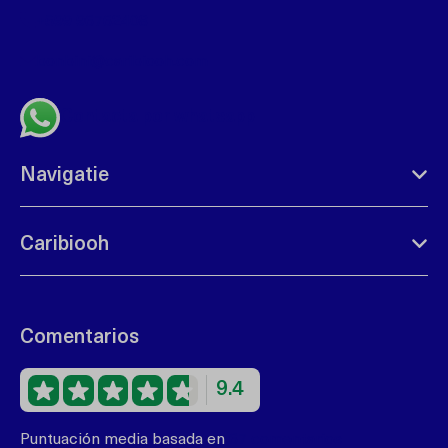
+599 96762408
bonbini@caribiooh.com
Contacta por whatsapp
Navigatie
Caribiooh
Comentarios
9.4
Puntuación media basada en
67 comentarios