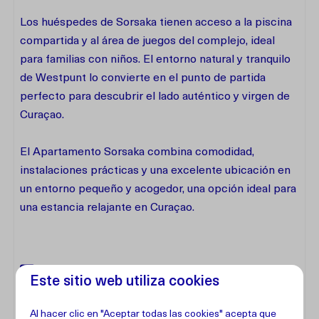
Los huéspedes de Sorsaka tienen acceso a la piscina
compartida y al área de juegos del complejo, ideal
para familias con niños. El entorno natural y tranquilo
de Westpunt lo convierte en el punto de partida
perfecto para descubrir el lado auténtico y virgen de
Curaçao.
El Apartamento Sorsaka combina comodidad,
instalaciones prácticas y una excelente ubicación en
un entorno pequeño y acogedor, una opción ideal para
una estancia relajante en Curaçao.
Instalaciones
Este sitio web utiliza cookies
Dirección
Al hacer clic en "Aceptar todas las cookies" acepta que