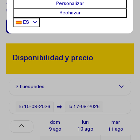
¿Preguntas?
Comuníquese con nuestro servicio de
Personalizar
atención al cliente.
Rechazar
ES
+599 96762408
Disponibilidad y precio
2 huéspedes
lu
10-08-2026
lu
17-08-2026
dom
lun
mar
9 ago
10 ago
11 ago