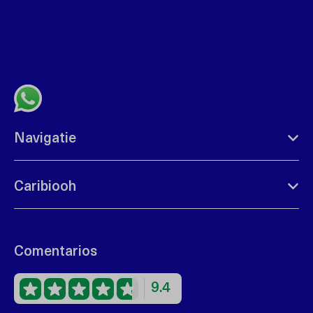
+599 96762408
bonbini@caribiooh.com
Contacta por whatsapp
Navigatie
Caribiooh
Comentarios
9.4