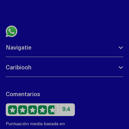
+599 96762408
bonbini@caribiooh.com
Contacta por whatsapp
Navigatie
Caribiooh
Comentarios
9.4
Puntuación media basada en
68 comentarios