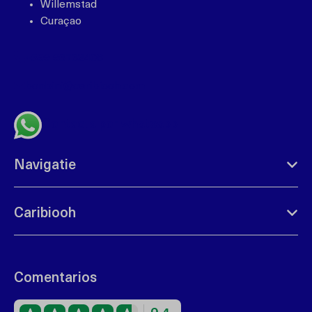
Willemstad
Curaçao
+599 96762408
bonbini@caribiooh.com
Contacta por whatsapp
Navigatie
Caribiooh
Comentarios