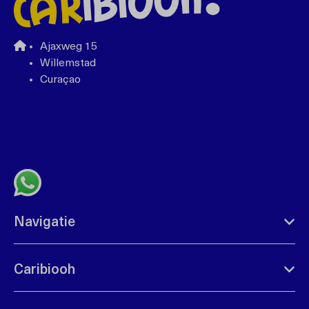
Ajaxweg 15
Willemstad
Curaçao
+599 96762408
bonbini@caribiooh.com
Contacta por whatsapp
Navigatie
Caribiooh