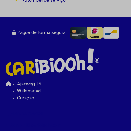
Alto nível de serviço
Pague de forma segura
Ajaxweg 15
Willemstad
Curaçao
+599 96762408
bonbini@caribiooh.com