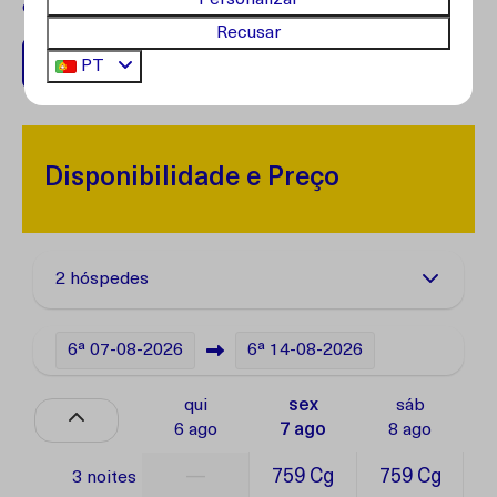
Personalizar
cliente.
Recusar
+599 96762408
PT
Disponibilidade e Preço
2 hóspedes
6ª
07-08-2026
6ª
14-08-2026
qui
sex
sáb
6 ago
7 ago
8 ago
—
759 Cg
759 Cg
3 noites