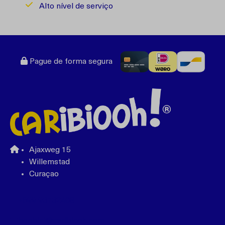
Alto nível de serviço
Pague de forma segura
Ajaxweg 15
Willemstad
Curaçao
+599 96762408
bonbini@caribiooh.com