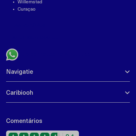
Willemstad
Curaçao
+599 96762408
bonbini@caribiooh.com
Fale connosco no Whatsapp
Navigatie
Caribiooh
Comentários