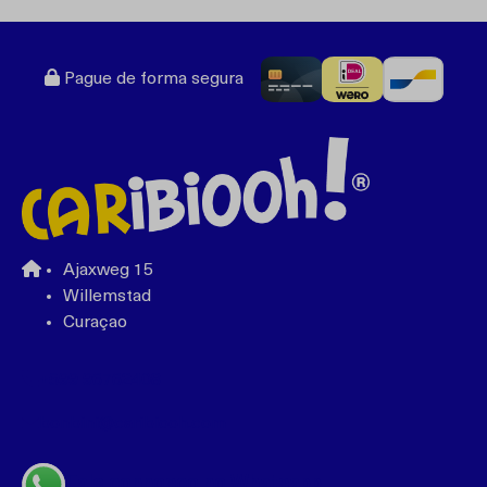
Pague de forma segura
Ajaxweg 15
Willemstad
Curaçao
+599 96762408
bonbini@caribiooh.com
Fale connosco no Whatsapp