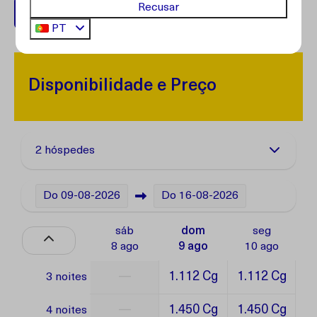
Recusar
+599 96762408
PT
Disponibilidade e Preço
2 hóspedes
Do
09-08-2026
Do
16-08-2026
sáb
dom
seg
8 ago
9 ago
10 ago
—
1.112 Cg
1.112 Cg
3 noites
—
1.450 Cg
1.450 Cg
4 noites