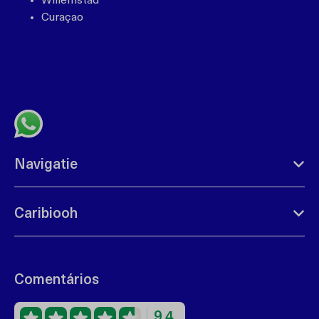
Willemstad
Curaçao
+599 96762408
bonbini@caribiooh.com
Fale connosco no Whatsapp
Navigatie
Caribiooh
Comentários
9.4