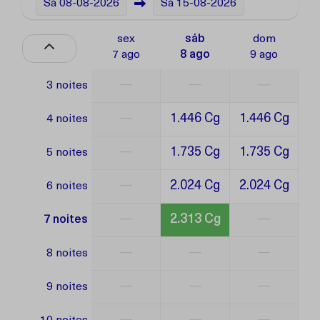
Sá
08-08-2026
Sá
15-08-2026
sex
sáb
dom
7 ago
8 ago
9 ago
—
—
—
3 noites
—
1.446 Cg
1.446 Cg
4 noites
—
1.735 Cg
1.735 Cg
5 noites
—
2.024 Cg
2.024 Cg
6 noites
—
2.313 Cg
—
7 noites
—
—
—
8 noites
—
—
—
9 noites