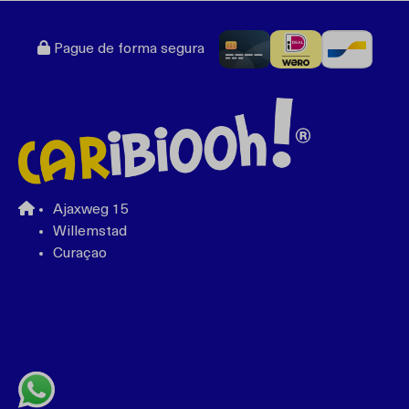
Pague de forma segura
Ajaxweg 15
Willemstad
Curaçao
+599 96762408
bonbini@caribiooh.com
Fale connosco no Whatsapp