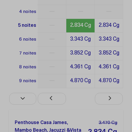
—
—
—
4 noites
—
2.834 Cg
2.834 Cg
5 noites
—
3.343 Cg
3.343 Cg
6 noites
—
3.852 Cg
3.852 Cg
7 noites
—
4.361 Cg
4.361 Cg
8 noites
—
4.870 Cg
4.870 Cg
9 noites
Penthouse Casa James,
3.470 Cg
Mambo Beach, Jacuzzi &Vista