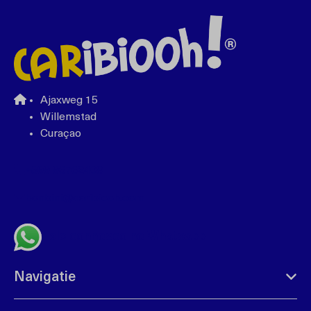
Ajaxweg 15
Willemstad
Curaçao
+599 96762408
bonbini@caribiooh.com
Fale connosco no Whatsapp
Navigatie