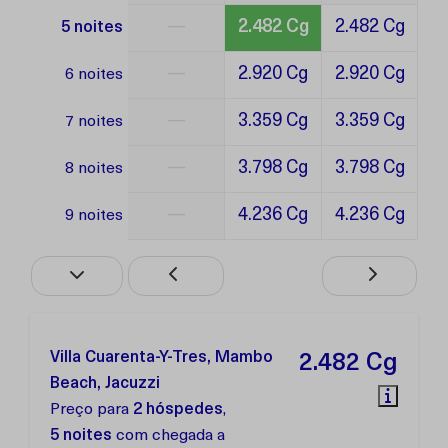
—
2.482 Cg
2.482 Cg
5 noites
—
2.920 Cg
2.920 Cg
6 noites
—
3.359 Cg
3.359 Cg
7 noites
—
3.798 Cg
3.798 Cg
8 noites
—
4.236 Cg
4.236 Cg
9 noites
Villa Cuarenta-Y-Tres, Mambo
2.482 Cg
Beach, Jacuzzi
Preço para
2 hóspedes
,
5 noites
com chegada a