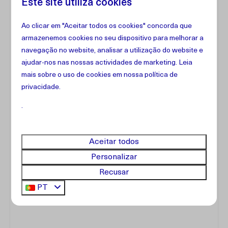
Este site utiliza cookies
A tarifa diária indicada baseia-se numa ocupação
máxima de 6 hóspedes.
Ao clicar em "Aceitar todos os cookies" concorda que
A casa de hóspedes pode acomodar até 2
armazenemos cookies no seu dispositivo para melhorar a
hóspedes adicionais. Aplica-se uma taxa extra de
navegação no website, analisar a utilização do website e
USD 15 por pessoa, por noite
.
ajudar-nos nas nossas actividades de marketing. Leia
Durante a sua estadia, existe um limite de consumo
mais sobre o uso de cookies em
nossa política de
de eletricidade de
45 kWh por dia
.
privacidade
.
Qualquer consumo que exceda este limite será
.
descontado do depósito de caução após o check-
out, à taxa de
USD 0,50 por kWh
.
É exigido um
depósito de caução de USD 250
Aceitar todos
para cada reserva. Quaisquer custos relacionados
Personalizar
com consumo adicional de eletricidade ou danos
Recusar
serão deduzidos deste depósito. O valor restante
será reembolsado após a inspeção da propriedade.
PT