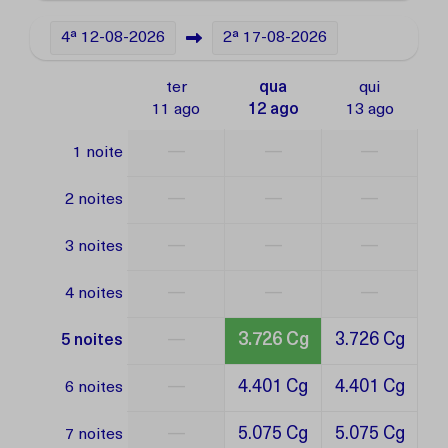
4ª
12-08-2026
2ª
17-08-2026
ter
qua
qui
11 ago
12 ago
13 ago
—
—
—
1 noite
—
—
—
2 noites
—
—
—
3 noites
—
—
—
4 noites
—
3.726 Cg
3.726 Cg
5 noites
—
4.401 Cg
4.401 Cg
6 noites
—
5.075 Cg
5.075 Cg
7 noites