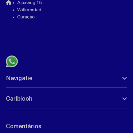
Ajaxweg 15
Willemstad
Curaçao
+599 96762408
bonbini@caribiooh.com
Fale connosco no Whatsapp
Navigatie
Caribiooh
Comentários