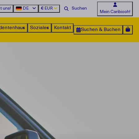
t uns!
DE
€
EUR
Mein Caribiooh!
dentenhaus
Soziales
Kontakt
Suchen & Buchen