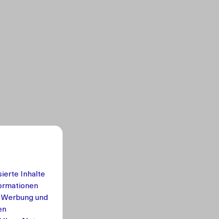
ierte Inhalte
formationen
, Werbung und
en