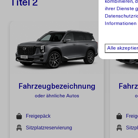
Titel 2
kombinieren, d
ihrer Dienste 
Datenschutzric
Informationen 
Alle akzeptie
Fahrzeugbezeichnung
Fahr
oder ähnliche Autos
o
Freigepäck
Frei
Sitzplatzreservierung
Sitzp