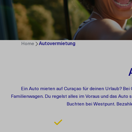
Home
Autovermietung
Ein Auto mieten auf Curaçao für deinen Urlaub? Bei
Familienwagen. Du regelst alles im Voraus und das Auto 
Buchten bei Westpunt. Bezahlen