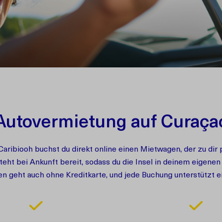
Autovermietung auf Curaça
 Caribiooh buchst du direkt online einen Mietwagen, der zu di
steht bei Ankunft bereit, sodass du die Insel in deinem eigen
 geht auch ohne Kreditkarte, und jede Buchung unterstützt ei