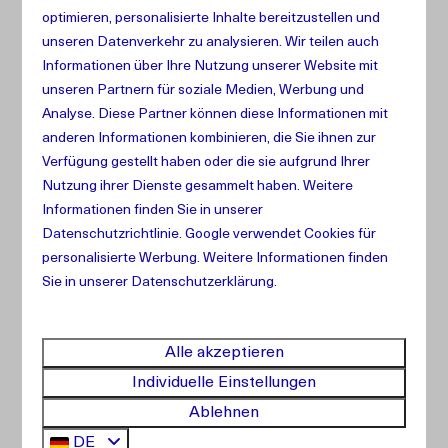
Einkaufsservice
optimieren, personalisierte Inhalte bereitzustellen und
unseren Datenverkehr zu analysieren. Wir teilen auch
Beginnen Sie Ihren Urlaub ganz ohne Sorgen!
Informationen über Ihre Nutzung unserer Website mit
Möchten Sie bei Ihrer Ankunft einen mit
unseren Partnern für soziale Medien, Werbung und
Lebensmitteln gefüllten Kühlschrank vorfinden?
Analyse. Diese Partner können diese Informationen mit
Lassen Sie es uns wissen. Schicken Sie uns eine
anderen Informationen kombinieren, die Sie ihnen zur
Nachricht oder fügen Sie diese Option einfach bei
Verfügung gestellt haben oder die sie aufgrund Ihrer
den Extras während der Buchung Ihrer Unterkunft
Nutzung ihrer Dienste gesammelt haben. Weitere
hinzu. So startet Ihr Urlaub sofort entspannt
Informationen finden Sie in unserer
Datenschutzrichtlinie
.
Google
verwendet Cookies für
personalisierte Werbung. Weitere Informationen finden
Sie in unserer Datenschutzerklärung.
Alle akzeptieren
Individuelle Einstellungen
Ablehnen
DE