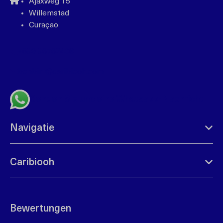
Ajaxweg 15
Willemstad
Curaçao
+599 96762408
bonbini@caribiooh.com
Senden Sie uns eine Whatsapp-Nachricht
Navigatie
Caribiooh
Bewertungen