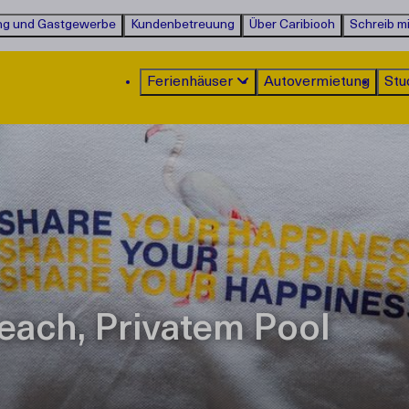
ng und Gastgewerbe
Kundenbetreuung
Über Caribiooh
Schreib mi
Ferienhäuser
Autovermietung
Stu
each, Privatem Pool