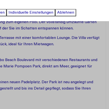
ren
Individuelle Einstellungen
Ablehnen
Einbaugeräten und allen Annehmlichkeiten. Durch
ng zum eigenen Pool. Der vollständig umzäunte Garten
uf der Sie im Schatten entspannen können.
rrasse mit einer komfortablen Lounge. Die Villa verfügt
ck, ideal für Ihren Mietwagen.
bo Beach Boulevard mit verschiedenen Restaurants und
e Marie Pompoen Park, direkt am Meer, geeignet für
einen neuen Padelplatz. Der Park ist neu angelegt und
ggestellt und bis ins Detail gepflegt, sodass Sie Ihren