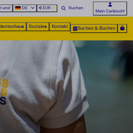
t uns!
DE
€
EUR
Mein Caribiooh!
dentenhaus
Soziales
Kontakt
Suchen & Buchen