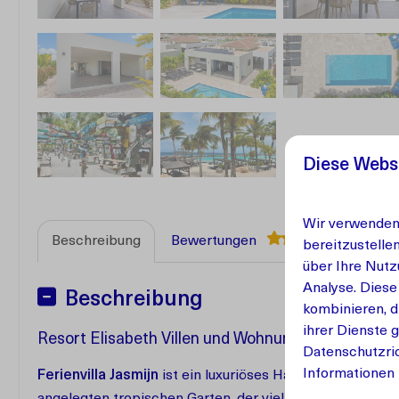
Diese Webs
Wir verwenden 
9,4
Beschreibung
Bewertungen
bereitzustelle
über Ihre Nutz
Analyse. Diese
Beschreibung
kombinieren, d
ihrer Dienste 
Resort Elisabeth Villen und Wohnungen, Curaçao
Datenschutzric
Informationen 
Ferienvilla Jasmijn
ist ein luxuriöses Haus für sechs Pe
angelegten tropischen Garten, der viel Privatsphäre bie