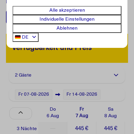
Fragen?
Kontaktieren Sie unseren Kundenservice.
Alle akzeptieren
+599 96762408
Individuelle Einstellungen
Ablehnen
DE
Verfügbarkeit und Preis
2 Gäste
Fr
07-08-2026
Fr
14-08-2026
Do
Fr
Sa
6 Aug
7 Aug
8 Aug
—
445 €
445 €
3 Nächte