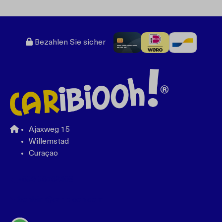
Bezahlen Sie sicher
Ajaxweg 15
Willemstad
Curaçao
+599 96762408
bonbini@caribiooh.com