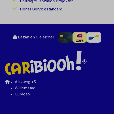
Beitrag zu sozialen Projekten
Hoher Servicestandard
Bezahlen Sie sicher
Ajaxweg 15
Willemstad
Curaçao
+599 96762408