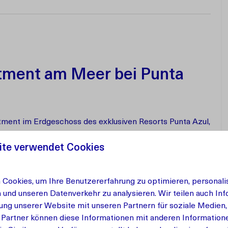
tment am Meer bei Punta
ment im Erdgeschoss des exklusiven Resorts Punta Azul,
 Curaçao. Hier erleben Sie Ruhe, Luxus und Natur in
ite verwendet Cookies
einem Gemeinschaftspool innerhalb des Resorts und
rglandschaft ist Ocean Hibiscus der ideale Ort für
Cookies, um Ihre Benutzererfahrung zu optimieren, personalis
n und unseren Datenverkehr zu analysieren. Wir teilen auch In
ung unserer Website mit unseren Partnern für soziale Medien
 Partner können diese Informationen mit anderen Information