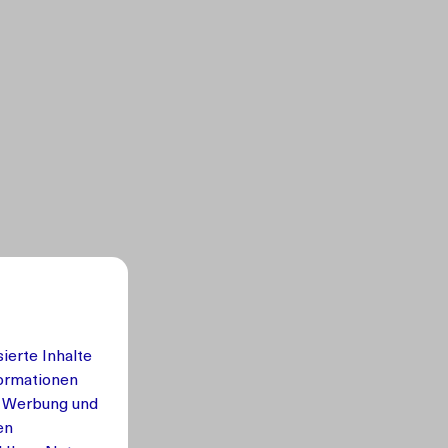
ierte Inhalte
formationen
, Werbung und
en