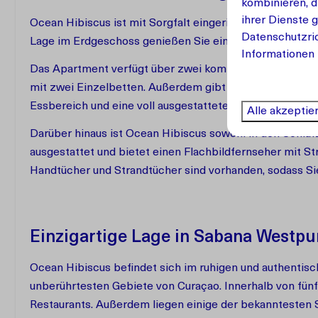
kombinieren, d
ihrer Dienste 
Ocean Hibiscus ist mit Sorgfalt eingerichtet und bietet 
Datenschutzric
Lage im Erdgeschoss genießen Sie eine großzügige Terr
Informationen 
Das Apartment verfügt über zwei komfortable Schlafzi
mit zwei Einzelbetten. Außerdem gibt es ein gemütlic
Essbereich und eine voll ausgestattete Küche. Das Ap
Alle akzeptie
Darüber hinaus ist Ocean Hibiscus sowohl in den Schl
ausgestattet und bietet einen Flachbildfernseher mit 
Handtücher und Strandtücher sind vorhanden, sodass Si
Einzigartige Lage in Sabana Westpu
Ocean Hibiscus befindet sich im ruhigen und authentis
unberührtesten Gebiete von Curaçao. Innerhalb von fünf
Restaurants. Außerdem liegen einige der bekanntesten S