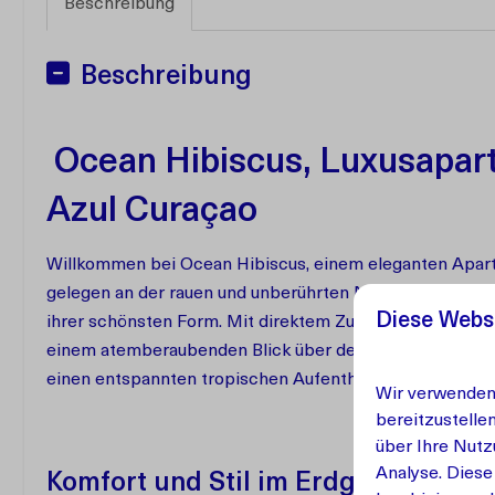
Beschreibung
Beschreibung
Ocean Hibiscus, Luxusapar
Azul Curaçao
Willkommen bei Ocean Hibiscus, einem eleganten Apart
gelegen an der rauen und unberührten Nordwestküste von
Diese Webs
ihrer schönsten Form. Mit direktem Zugang zum Meer, 
einem atemberaubenden Blick über den Ozean und die Be
einen entspannten tropischen Aufenthalt.
Wir verwenden 
bereitzustelle
über Ihre Nutz
Analyse. Diese
Komfort und Stil im Erdgeschoss