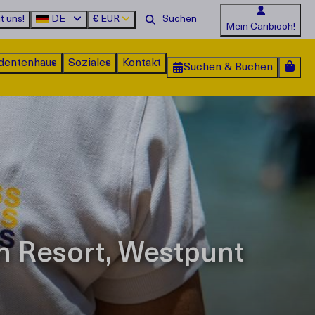
t uns!
DE
€
EUR
Mein Caribiooh!
dentenhaus
Soziales
Kontakt
Suchen & Buchen
n Resort, Westpunt