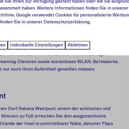
ie Sie ihnen zur Verfügung gestellt haben oder die sie aufgrun
gesammelt haben. Weitere Informationen finden Sie in unserer
allen Komfort für einen sorgenfreien Urlaub. Dank der
htlinie
.
Google
verwendet Cookies für personalisierte Werbun
asse, auf der Sie zu jeder Tageszeit entspannen können.
finden Sie in unserer Datenschutzerklärung.
mmer, eines davon mit einem Doppelbett und das andere
hes Wohnzimmer mit bequemer Sitzecke, einen
artment verfügt über zwei moderne Badezimmer.
ren
Individuelle Einstellungen
Ablehnen
afzimmern als auch im Wohnzimmer mit Klimaanlage
Streaming-Diensten sowie kostenloses WLAN. Bettwäsche,
e nur noch Ihren Aufenthalt genießen müssen.
nt
chen Dorf Sabana Westpunt, einem der schönsten und
 Minuten zu Fuß erreichen Sie drei ausgezeichnete
trände der Insel in unmittelbarer Nähe, darunter Playa