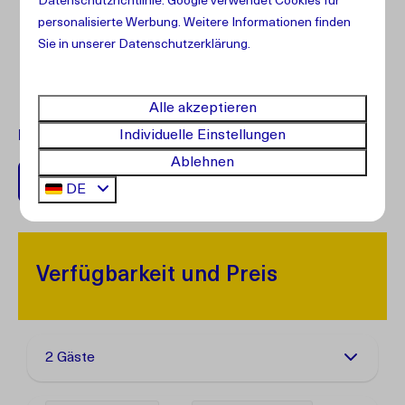
Datenschutzrichtlinie
.
Google
verwendet Cookies für
personalisierte Werbung. Weitere Informationen finden
Sie in unserer Datenschutzerklärung.
Alle akzeptieren
Individuelle Einstellungen
Fragen?
Kontaktieren Sie unseren Kundenservice.
Ablehnen
+599 96762408
DE
Verfügbarkeit und Preis
2 Gäste