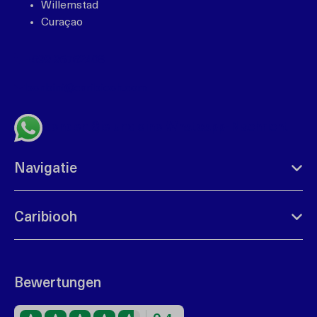
Willemstad
Curaçao
+599 96762408
bonbini@caribiooh.com
Senden Sie uns eine Whatsapp-Nachricht
Navigatie
Caribiooh
Bewertungen