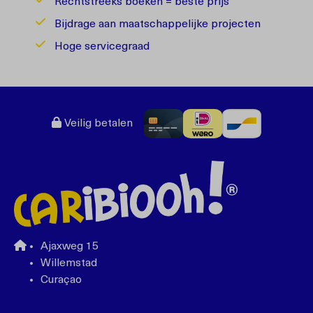
Rechtstreeks boeken = beste prijs
Bijdrage aan maatschappelijke projecten
Hoge servicegraad
Veilig betalen
Ajaxweg 15
Willemstad
Curaçao