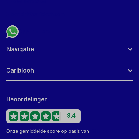
+599 96762408
bonbini@caribiooh.com
App met ons
Navigatie
Caribiooh
Beoordelingen
9.4
Onze gemiddelde score op basis van
68 beoordelingen