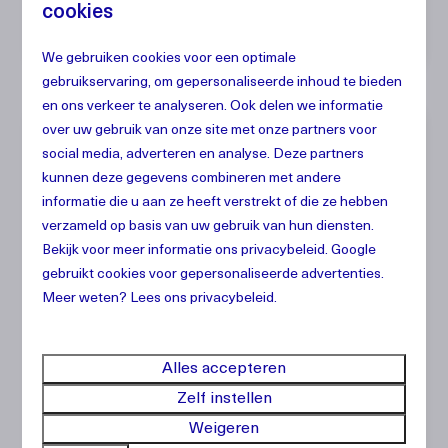
Comfortabel
cookies
Bewaakt resort
We gebruiken cookies voor een optimale
gebruikservaring, om gepersonaliseerde inhoud te bieden
en ons verkeer te analyseren. Ook delen we informatie
over uw gebruik van onze site met onze partners voor
social media, adverteren en analyse. Deze partners
kunnen deze gegevens combineren met andere
informatie die u aan ze heeft verstrekt of die ze hebben
verzameld op basis van uw gebruik van hun diensten.
Bekijk voor meer informatie ons
privacybeleid
.
Google
gebruikt cookies voor gepersonaliseerde advertenties.
Meer weten? Lees ons privacybeleid.
Appartement Ayana,
Vanaf
Alles accepteren
€ 1.472
Mambo Beach
€ 1.187
Zelf instellen
2
4
2
Ja
Weigeren
7 nachten