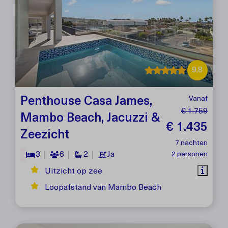
9,8
Penthouse Casa James,
Vanaf
€ 1.759
Mambo Beach, Jacuzzi &
€ 1.435
Zeezicht
7 nachten
3
6
2
Ja
2 personen
Uitzicht op zee
Loopafstand van Mambo Beach