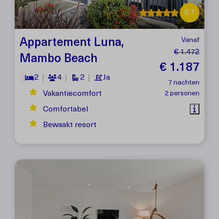
9,7
Appartement Luna,
Vanaf
€ 1.472
Mambo Beach
€ 1.187
2
4
2
Ja
7 nachten
Vakantiecomfort
2 personen
Comfortabel
Bewaakt resort