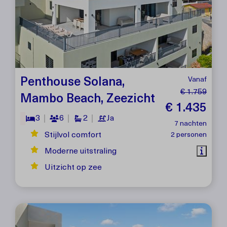
Penthouse Solana,
Vanaf
€ 1.759
Mambo Beach, Zeezicht
€ 1.435
3
6
2
Ja
7 nachten
Stijlvol comfort
2 personen
Moderne uitstraling
Uitzicht op zee