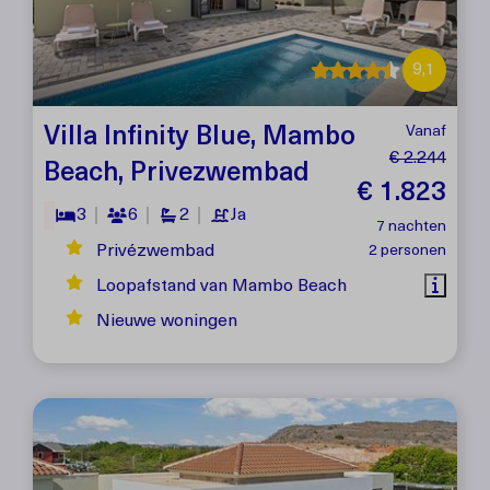
9,1
Villa Infinity Blue, Mambo
Vanaf
€ 2.244
Beach, Privezwembad
€ 1.823
3
6
2
Ja
7 nachten
Privézwembad
2 personen
Loopafstand van Mambo Beach
Nieuwe woningen