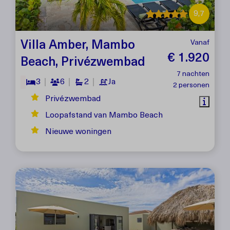
9,7
Villa Amber, Mambo
Vanaf
€ 1.920
Beach, Privézwembad
7 nachten
3
6
2
Ja
2 personen
Privézwembad
Loopafstand van Mambo Beach
Nieuwe woningen