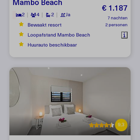
Mambo Beach
€ 1.187
2
4
2
Ja
7 nachten
Bewaakt resort
2 personen
Loopafstand Mambo Beach
Huurauto beschikbaar
9,3