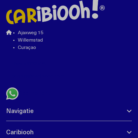
Ajaxweg 15
Willemstad
Curaçao
+599 96762408
bonbini@caribiooh.com
App met ons
Navigatie
Caribiooh