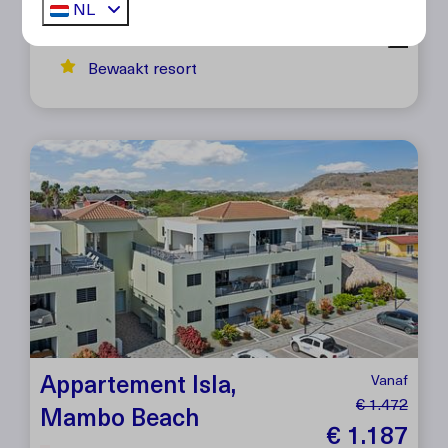
Vakantiecomfort
2 personen
NL
Comfortabel
Bewaakt resort
Appartement Isla,
Vanaf
€ 1.472
Mambo Beach
€ 1.187