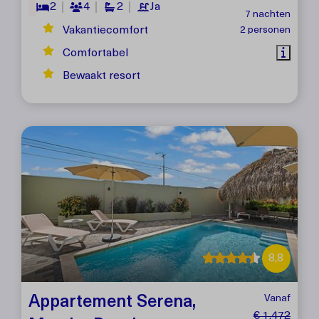
2
4
2
Ja
7 nachten
Vakantiecomfort
2 personen
Comfortabel
Bewaakt resort
8,8
Appartement Serena,
Vanaf
€ 1.472