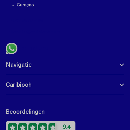
Curaçao
+599 96762408
bonbini@caribiooh.com
App met ons
Navigatie
Caribiooh
Beoordelingen
9.4