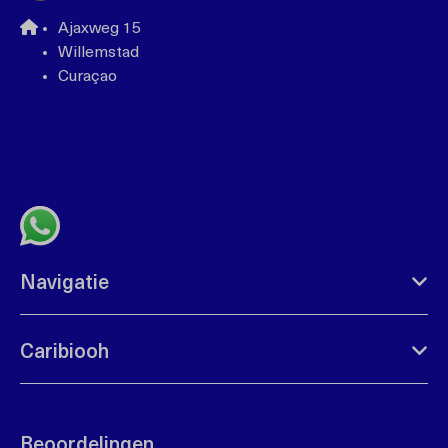
Ajaxweg 15
Willemstad
Curaçao
+599 96762408
bonbini@caribiooh.com
App met ons
Navigatie
Caribiooh
Beoordelingen