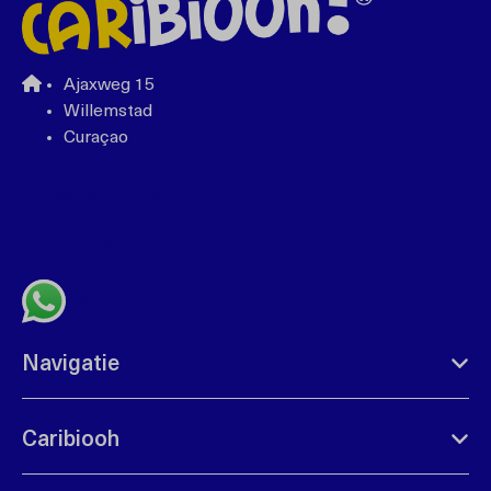
Ajaxweg 15
Willemstad
Curaçao
+599 96762408
bonbini@caribiooh.com
App met ons
Navigatie
Caribiooh