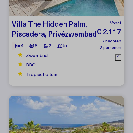
Villa The Hidden Palm,
Vanaf
€ 2.117
Piscadera, Privézwembad
7 nachten
4
8
2
Ja
2 personen
Zwembad
BBQ
Tropische tuin