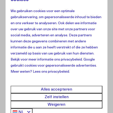
We gebruiken cookies voor een optimale
gebruikservaring, om gepersonaliseerde inhoud te bieden
Boodschappen Service
en ons verkeer te analyseren. Ook delen we informatie
over uw gebruik van onze site met onze partners voor
Begin je vakantie zonder zorgen! Wil je graag bij
social media, adverteren en analyse. Deze partners
kunnen deze gegevens combineren met andere
aankomst een gevulde koelkast met boodschappen?
informatie die u aan ze heeft verstrekt of die ze hebben
Laat het ons weten. Stuur ons een berichtje of voeg
verzameld op basis van uw gebruik van hun diensten.
deze optie eenvoudig toe bij de
extra’s
tijdens het
Bekijk voor meer informatie ons
privacybeleid
.
Google
boeken van je accommodatie. Zo start je vakantie
gebruikt cookies voor gepersonaliseerde advertenties.
direct ontspannen.
Meer weten? Lees ons privacybeleid.
Alles accepteren
Zelf instellen
Weigeren
NL