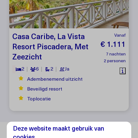
Casa Caribe, La Vista
Vanaf
€ 1.111
Resort Piscadera, Met
7 nachten
Zeezicht
2 personen
2
6
2
Ja
Adembenemend uitzicht
Beveiligd resort
Toplocatie
Deze website maakt gebruik van
Extra services
cookies