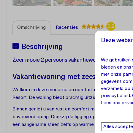
9,2
Omschrijving
Recensies
Deze websit
Beschrijving
Zeer mooie 2 persoons vakantiewoning op Punta A
We gebruiken c
bieden en ons 
met onze partn
Vakantiewoning met zeezicht – Punt
gegevens combi
verzameld op b
Welkom in deze moderne en comfortabele vakantiewoni
privacybeleid
.
Resort. De woning biedt prachtig uitzicht op zee en is v
Lees ons priva
Binnen geniet u van rust en comfort met twee eigen te
bovenverdieping. Dankzij de ligging op de wind waait er 
een aangename sfeer, zelfs op warme dagen.
Alles accept