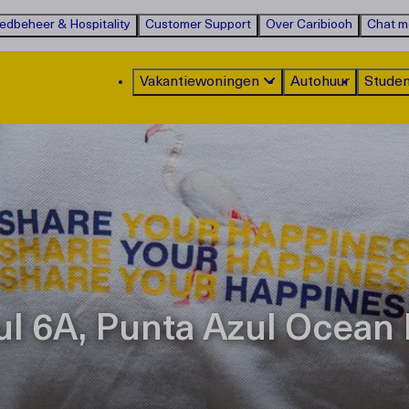
edbeheer & Hospitality
Customer Support
Over Caribiooh
Chat m
Vakantiewoningen
Autohuur
Studen
l 6A, Punta Azul Ocean 