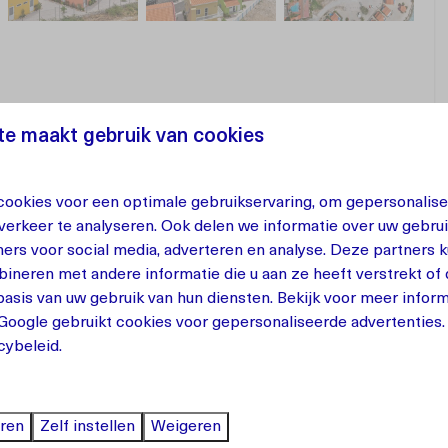
e maakt gebruik van cookies
zul Ocean Resort met zeezicht.
ookies voor een optimale gebruikservaring, om gepersonalise
verkeer te analyseren. Ook delen we informatie over uw gebrui
ers voor social media, adverteren en analyse. Deze partners
a Azul Ocean Resort, Curaçao
neren met andere informatie die u aan ze heeft verstrekt of
asis van uw gebruik van hun diensten. Bekijk voor meer inform
ng, gelegen op het gloednieuwe Punta Azul Ocean
Google
gebruikt cookies voor gepersonaliseerde advertenties
olledig ingericht voor een ontspannen verblijf op Curaçao.
cybeleid.
rrassen, één op de begane grond en één op de
altijd een verkoelende bries door het huis, wat zorgt voor
eren
Zelf instellen
Weigeren