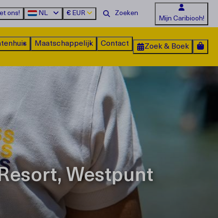
et ons!
NL
€
EUR
Mijn Caribiooh!
tenhuis
Maatschappelijk
Contact
Zoek & Boek
Resort, Westpunt