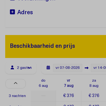
Adres
Beschikbaarheid en prijs
2 gasten
vr
07-08-2026
vr
14-0
do
vr
za
6 aug
7 aug
8 aug
—
€ 376
€ 376
3 nachten