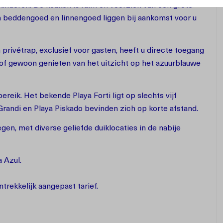
kinderen. De keuken is ruim en voorzien van een grote
n beddengoed en linnengoed liggen bij aankomst voor u
privétrap, exclusief voor gasten, heeft u directe toegang
of gewoon genieten van het uitzicht op het azuurblauwe
reik. Het bekende Playa Forti ligt op slechts vijf
Grandi en Playa Piskado bevinden zich op korte afstand.
gen, met diverse geliefde duiklocaties in de nabije
a Azul.
ntrekkelijk aangepast tarief.