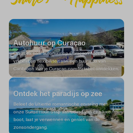
Autohuur op Curaçao
Op zoek naar autohuur op Curaçao? Met de
vrijheid en flexibiliteit van een huurauto van
Caribiooh kun je Curaçao comfortabel ontdekken.
Ontdek het paradijs op zee
Beleef de ultieme romantische ervaring met
onze Sunsettour. Stap aan boord van een luxe
boot, laat je verwennen en geniet van de
zonsondergang.