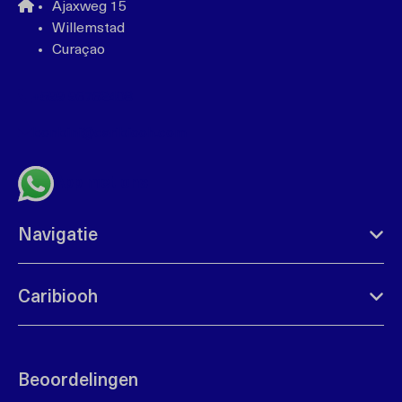
Ajaxweg 15
Willemstad
Curaçao
+599 96762408
bonbini@caribiooh.com
App met ons
Navigatie
Caribiooh
Beoordelingen